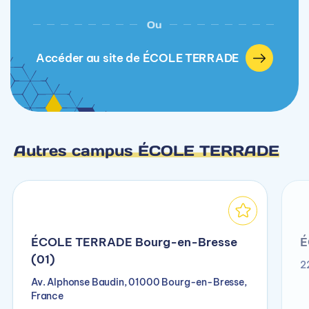
Ou
Accéder au site de ÉCOLE TERRADE
Autres campus ÉCOLE TERRADE
ÉCOLE TERRADE Bourg-en-Bresse
É
(01)
2
Av. Alphonse Baudin, 01000 Bourg-en-Bresse,
France