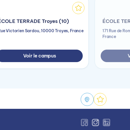
ÉCOLE TERRADE Troyes (10)
ÉCOLE TERR
Rue Victorien Sardou, 10000 Troyes, France
171 Rue de Ro
France
Voir le campus
V