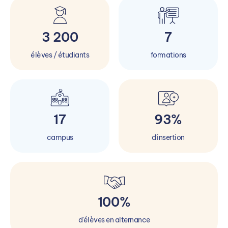
3 200
7
élèves / étudiants
formations
17
93%
campus
d'insertion
100%
d'élèves en alternance