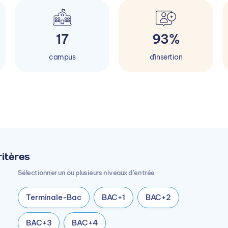
17
93%
campus
d'insertion
itères
Sélectionner un ou plusieurs niveaux d’entrée
Terminale-Bac
BAC+1
BAC+2
BAC+3
BAC+4