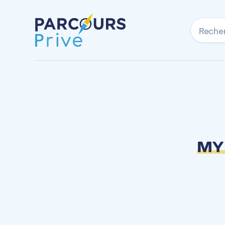
Reche
MY