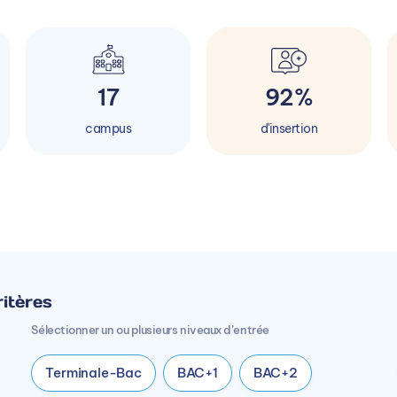
17
92%
campus
d'insertion
itères
Sélectionner un ou plusieurs niveaux d’entrée
Terminale-Bac
BAC+1
BAC+2