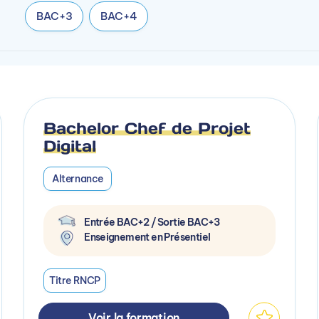
BAC+3
BAC+4
Bachelor Chef de Projet
Digital
Alternance
Entrée BAC+2 / Sortie BAC+3
Enseignement en Présentiel
Titre RNCP
Voir la formation