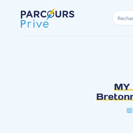
Reche
MY 
Bretonn