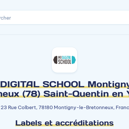
rcher
DIGITAL SCHOOL Montigny
eux (78) Saint-Quentin en 
23 Rue Colbert, 78180 Montigny-le-Bretonneux, Fran
Labels et accréditations