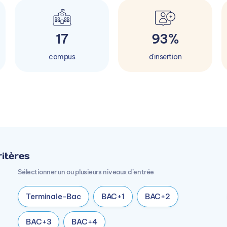
17
93%
campus
d'insertion
itères
Sélectionner un ou plusieurs niveaux d’entrée
Terminale-Bac
BAC+1
BAC+2
BAC+3
BAC+4