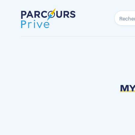
Reche
MY