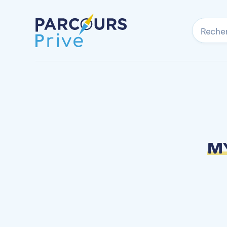
Reche
MY