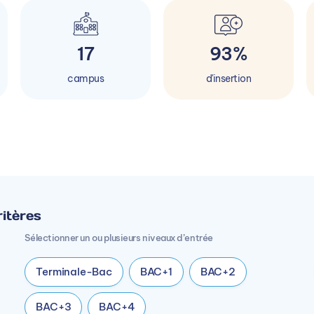
17
93%
campus
d'insertion
itères
Sélectionner un ou plusieurs niveaux d’entrée
Terminale-Bac
BAC+1
BAC+2
BAC+3
BAC+4