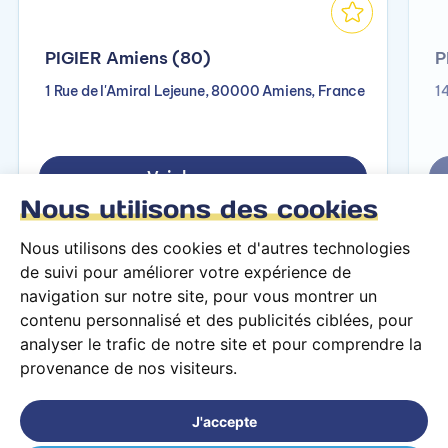
PIGIER Amiens (80)
P
1 Rue de l'Amiral Lejeune, 80000 Amiens, France
1
Voir le campus
Nous utilisons des cookies
Nous utilisons des cookies et d'autres technologies
de suivi pour améliorer votre expérience de
navigation sur notre site, pour vous montrer un
contenu personnalisé et des publicités ciblées, pour
analyser le trafic de notre site et pour comprendre la
provenance de nos visiteurs.
Conditions générales d’utilisation
Mentions légales
J'accepte
© 2026 PARCOURS Privé tous droits réservés