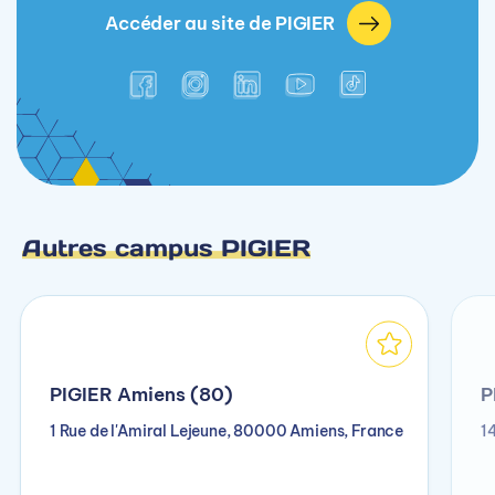
Accéder au site de PIGIER
Autres campus PIGIER
PIGIER Amiens (80)
P
1 Rue de l'Amiral Lejeune, 80000 Amiens, France
1