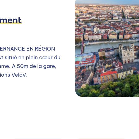
ement
LTERNANCE EN RÉGION
situé en plein cœur du
3ème. A 50m de la gare,
ions VeloV.