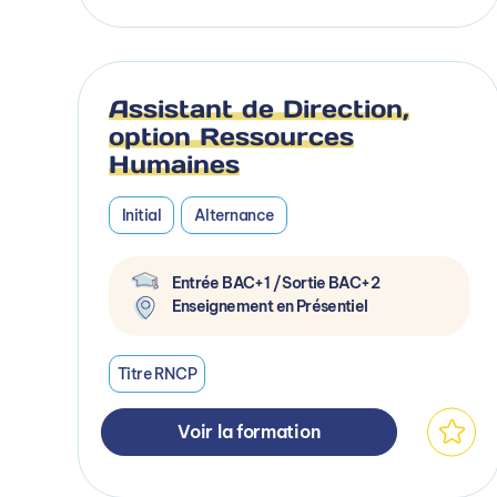
Assistant de Direction,
option Ressources
Humaines
Initial
Alternance
Entrée BAC+1 / Sortie BAC+2
Enseignement en Présentiel
Titre RNCP
Voir la formation