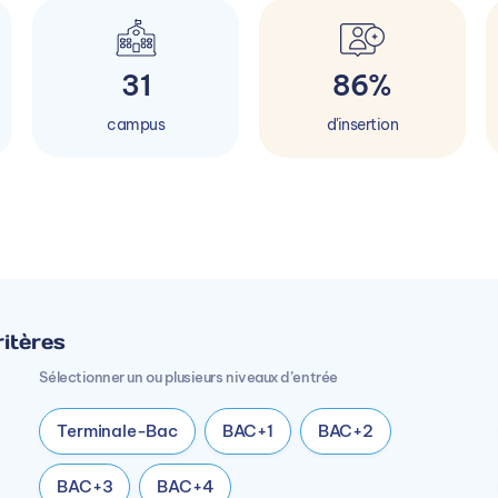
31
86%
campus
d'insertion
itères
Sélectionner un ou plusieurs niveaux d’entrée
Terminale-Bac
BAC+1
BAC+2
BAC+3
BAC+4