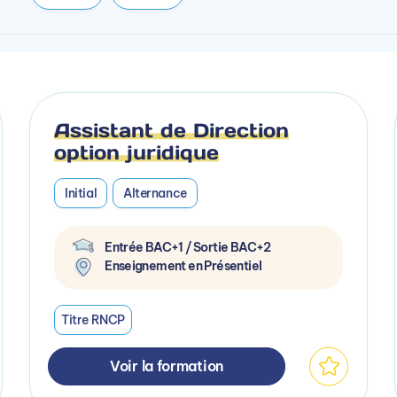
Assistant de Direction
option juridique
Initial
Alternance
Entrée BAC+1 / Sortie BAC+2
Enseignement en Présentiel
Titre RNCP
Voir la formation