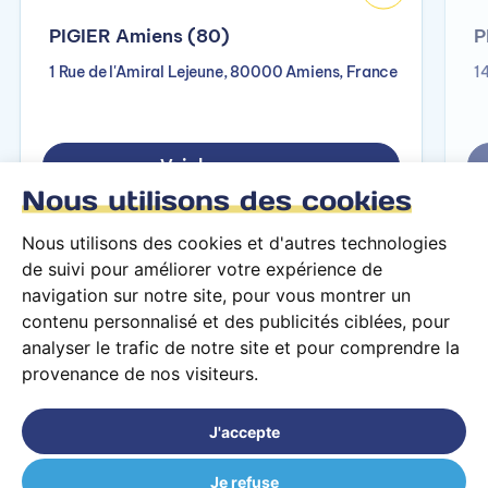
PIGIER Amiens (80)
P
1 Rue de l'Amiral Lejeune, 80000 Amiens, France
1
Voir le campus
Nous utilisons des cookies
Nous utilisons des cookies et d'autres technologies
de suivi pour améliorer votre expérience de
navigation sur notre site, pour vous montrer un
contenu personnalisé et des publicités ciblées, pour
analyser le trafic de notre site et pour comprendre la
provenance de nos visiteurs.
Conditions générales d’utilisation
Mentions légales
J'accepte
© 2026 PARCOURS Privé tous droits réservés
Je refuse