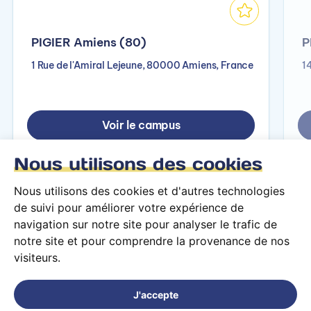
PIGIER Amiens (80)
P
1 Rue de l'Amiral Lejeune, 80000 Amiens, France
1
Voir le campus
Nous utilisons des cookies
Nous utilisons des cookies et d'autres technologies
de suivi pour améliorer votre expérience de
navigation sur notre site pour analyser le trafic de
notre site et pour comprendre la provenance de nos
visiteurs.
Conditions générales d’utilisation
Mentions légales
J'accepte
© 2026 PARCOURS Privé tous droits réservés