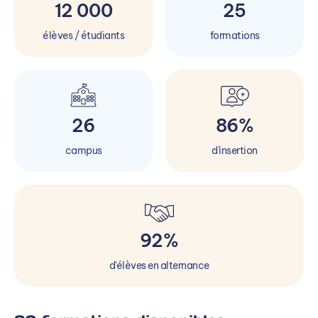
12 000
25
élèves / étudiants
formations
26
86%
campus
d'insertion
92%
d'élèves en alternance