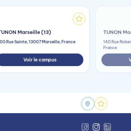
TUNON Marseille (13)
TUNON Mont
00 Rue Sainte, 13007 Marseille, France
140 Rue Rober
France
Voir le campus
V