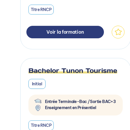
Titre RNCP
Voir la formation
Bachelor Tunon Tourisme
Initial
Entrée Terminale-Bac / Sortie BAC+3
Enseignement en Présentiel
Titre RNCP