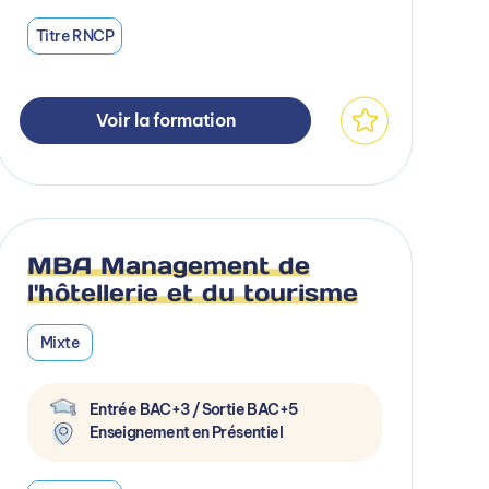
Titre RNCP
Voir la formation
MBA Management de
l'hôtellerie et du tourisme
Mixte
Entrée BAC+3 / Sortie BAC+5
Enseignement en Présentiel