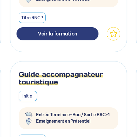
Titre RNCP
Voir la formation
Guide accompagnateur
touristique
Initial
Entrée Terminale-Bac / Sortie BAC+1
Enseignement en Présentiel