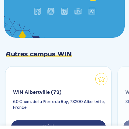
Autres campus WIN
WIN Albertville (73)
W
60 Chem. de la Pierre du Roy, 73200 Albertville,
3
France
Voir le campus