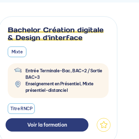
Bachelor Création digitale
& Design d'interface
Mixte
Entrée Terminale-Bac, BAC+2 / Sortie
BAC+3
Enseignement en Présentiel, Mixte
présentiel-distanciel
Titre RNCP
Voir la formation