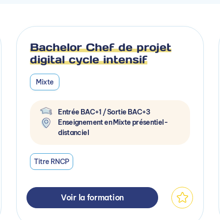
Bachelor Chef de projet
digital cycle intensif
Mixte
Entrée BAC+1 / Sortie BAC+3
Enseignement en Mixte présentiel-
distanciel
Titre RNCP
Voir la formation