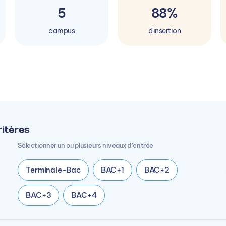
5
88%
campus
d'insertion
itères
Sélectionner un ou plusieurs niveaux d’entrée
Terminale-Bac
BAC+1
BAC+2
BAC+3
BAC+4