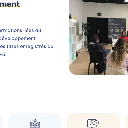
ement
rmations liées au
e développement
s titres enregistrés au
+5.