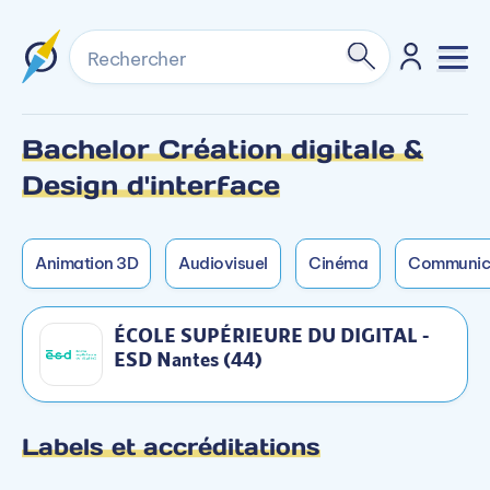
Rechercher
Bachelor Création digitale &
Formation non dispensée en initial sur ce
Formation non dispensée en alternance sur ce
Design d'interface
campus.
campus.
Animation 3D
Audiovisuel
Cinéma
Communic
ÉCOLE SUPÉRIEURE DU DIGITAL -
ESD Nantes (44)
Labels et accréditations