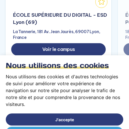
ÉCOLE SUPÉRIEURE DU DIGITAL - ESD
É
Lyon (69)
P
La Tannerie, 181 Av. Jean Jaurès, 69007 Lyon,
1
France
F
Voir le campus
Nous utilisons des cookies
Nous utilisons des cookies et d'autres technologies
de suivi pour améliorer votre expérience de
navigation sur notre site pour analyser le trafic de
notre site et pour comprendre la provenance de nos
visiteurs.
Conditions générales d’utilisation
Mentions légales
J'accepte
© 2026 PARCOURS Privé tous droits réservés