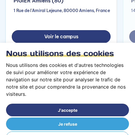
PIGIER Amiens (80)
P
1 Rue de l'Amiral Lejeune, 80000 Amiens, France
1
Voir le campus
Nous utilisons des cookies
Nous utilisons des cookies et d'autres technologies
de suivi pour améliorer votre expérience de
navigation sur notre site pour analyser le trafic de
notre site et pour comprendre la provenance de nos
visiteurs.
Conditions générales d’utilisation
Mentions légales
J'accepte
© 2026 PARCOURS Privé tous droits réservés
Je refuse
PIGIER Anzin (59) Pigier Valenciennes