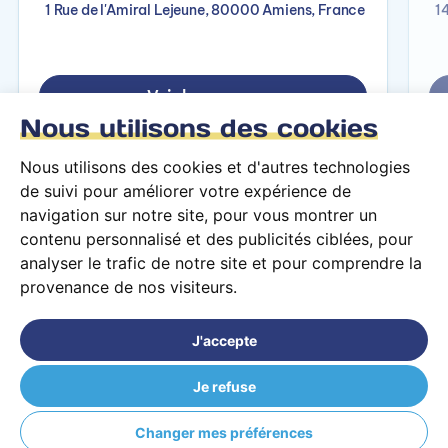
1 Rue de l'Amiral Lejeune, 80000 Amiens, France
1
Voir le campus
Nous utilisons des cookies
Nous utilisons des cookies et d'autres technologies
de suivi pour améliorer votre expérience de
navigation sur notre site, pour vous montrer un
contenu personnalisé et des publicités ciblées, pour
analyser le trafic de notre site et pour comprendre la
provenance de nos visiteurs.
Conditions générales d’utilisation
Mentions légales
J'accepte
© 2026 PARCOURS Privé tous droits réservés
Je refuse
PIGIER Lorient (56)
Changer mes préférences
Revenir à la recherche