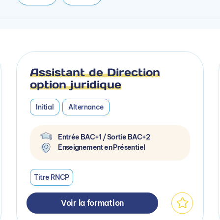
Assistant de Direction
option juridique
Initial
Alternance
Entrée BAC+1 / Sortie BAC+2
Enseignement en Présentiel
Titre RNCP
Voir la formation