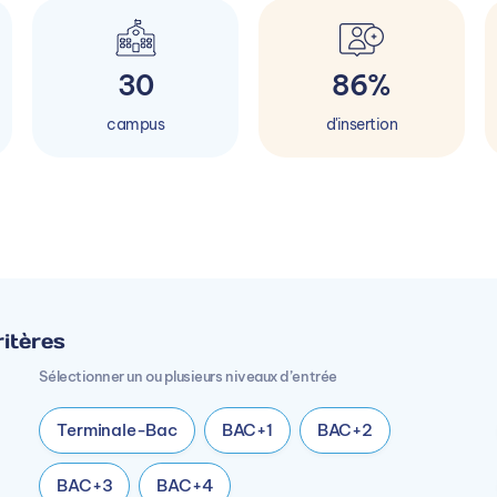
30
86%
campus
d'insertion
itères
Sélectionner un ou plusieurs niveaux d’entrée
Terminale-Bac
BAC+1
BAC+2
BAC+3
BAC+4