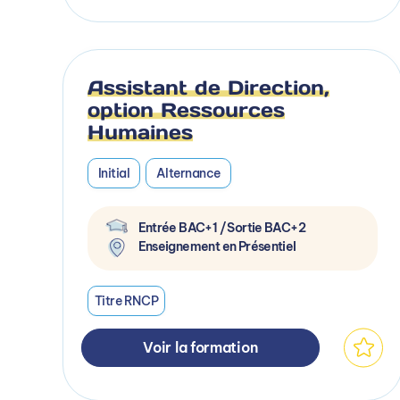
Assistant de Direction,
option Ressources
Humaines
Initial
Alternance
Entrée BAC+1 / Sortie BAC+2
Enseignement en Présentiel
Titre RNCP
Voir la formation