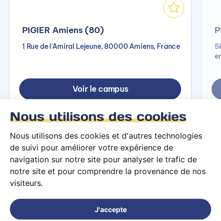
PIGIER Amiens (80)
P
1 Rue de l'Amiral Lejeune, 80000 Amiens, France
5
e
Voir le campus
Nous utilisons des cookies
Nous utilisons des cookies et d'autres technologies
de suivi pour améliorer votre expérience de
navigation sur notre site pour analyser le trafic de
notre site et pour comprendre la provenance de nos
visiteurs.
Conditions générales d’utilisation
Mentions légales
J'accepte
© 2026 PARCOURS Privé tous droits réservés