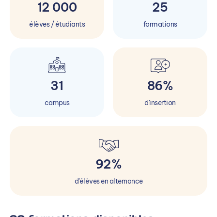
12 000
25
élèves / étudiants
formations
31
86%
campus
d'insertion
92%
d'élèves en alternance