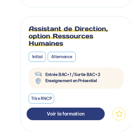
Assistant de Direction,
option Ressources
Humaines
Initial
Alternance
Entrée BAC+1 / Sortie BAC+2
Enseignement en Présentiel
Titre RNCP
Voir la formation