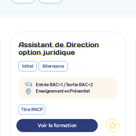
Assistant de Direction
option juridique
Initial
Alternance
Entrée BAC+1 / Sortie BAC+2
Enseignement en Présentiel
Titre RNCP
Voir la formation