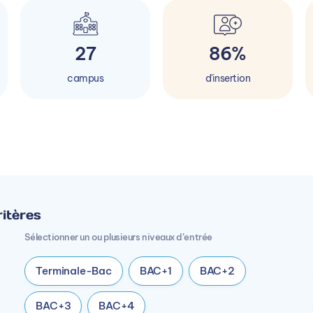
27
86%
campus
d'insertion
itères
Sélectionner un ou plusieurs niveaux d’entrée
Terminale-Bac
BAC+1
BAC+2
BAC+3
BAC+4