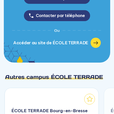
Contacter par téléphone
Ou
Accéder au site de ÉCOLE TERRADE
Autres campus ÉCOLE TERRADE
ÉCOLE TERRADE Bourg-en-Bresse
É