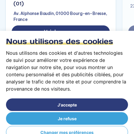
(01)
2
Av. Alphonse Baudin, 01000 Bourg-en-Bresse,
France
Voir le campus
Nous utilisons des cookies
Nous utilisons des cookies et d'autres technologies
de suivi pour améliorer votre expérience de
navigation sur notre site, pour vous montrer un
contenu personnalisé et des publicités ciblées, pour
analyser le trafic de notre site et pour comprendre la
provenance de nos visiteurs.
Conditions générales d’utilisation
Mentions légales
J'accepte
© 2026 PARCOURS Privé tous droits réservés
Je refuse
ÉCOLE TERRADE Amiens (80)
Changer mes préférences