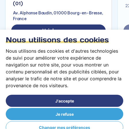
(01)
2
Av. Alphonse Baudin, 01000 Bourg-en-Bresse,
France
Voir le campus
Nous utilisons des cookies
Nous utilisons des cookies et d'autres technologies
de suivi pour améliorer votre expérience de
navigation sur notre site, pour vous montrer un
contenu personnalisé et des publicités ciblées, pour
analyser le trafic de notre site et pour comprendre la
provenance de nos visiteurs.
Conditions générales d’utilisation
Mentions légales
J'accepte
© 2026 PARCOURS Privé tous droits réservés
Je refuse
ÉCOLE TERRADE Belfort (90)
Changer mes préférences