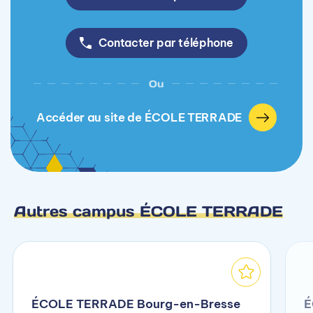
Contacter par téléphone
Ou
Accéder au site de ÉCOLE TERRADE
Autres campus ÉCOLE TERRADE
ÉCOLE TERRADE Bourg-en-Bresse
É