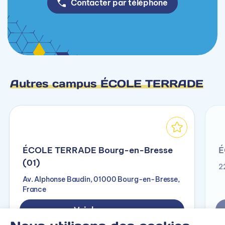
Contacter par téléphone
Autres campus ÉCOLE TERRADE
ÉCOLE TERRADE Bourg-en-Bresse
É
(01)
2
Av. Alphonse Baudin, 01000 Bourg-en-Bresse,
France
Voir le campus