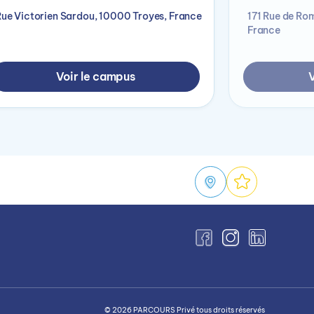
Rue Victorien Sardou, 10000 Troyes, France
171 Rue de Ro
France
Voir le campus
V
© 2026 PARCOURS Privé tous droits réservés