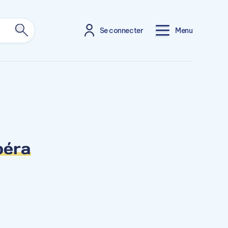
Se connecter
Menu
péra