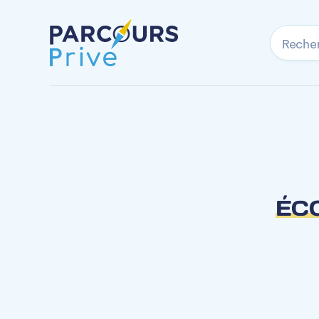
Reche
ÉCO