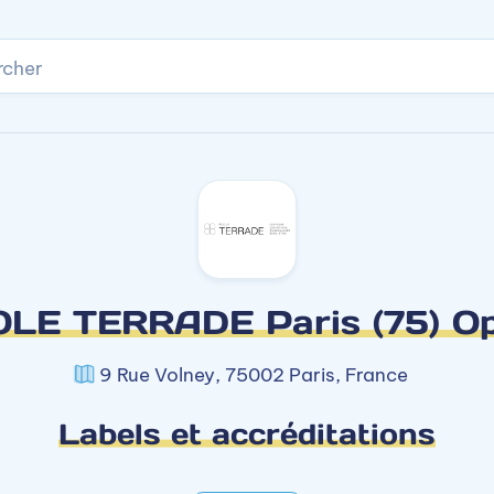
rcher
LE TERRADE Paris (75) O
9 Rue Volney, 75002 Paris, France
Labels et accréditations