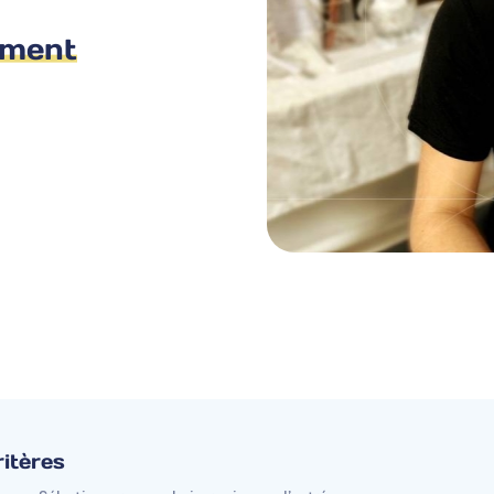
ement
itères