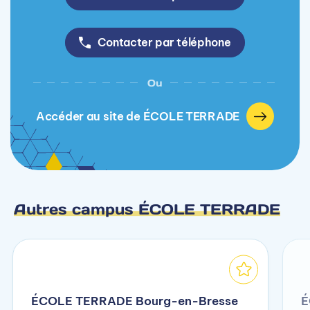
Contacter par téléphone
Ou
Accéder au site de ÉCOLE TERRADE
Autres campus ÉCOLE TERRADE
ÉCOLE TERRADE Bourg-en-Bresse
É