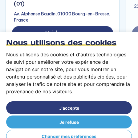
(01)
2
Av. Alphonse Baudin, 01000 Bourg-en-Bresse,
France
Voir le campus
Nous utilisons des cookies
Nous utilisons des cookies et d'autres technologies
de suivi pour améliorer votre expérience de
navigation sur notre site, pour vous montrer un
contenu personnalisé et des publicités ciblées, pour
analyser le trafic de notre site et pour comprendre la
provenance de nos visiteurs.
Conditions générales d’utilisation
Mentions légales
J'accepte
© 2026 PARCOURS Privé tous droits réservés
Je refuse
ÉCOLE TERRADE Annecy (74)
Changer mes préférences