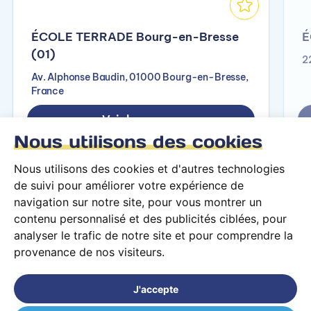
ÉCOLE TERRADE Bourg-en-Bresse
É
(01)
2
Av. Alphonse Baudin, 01000 Bourg-en-Bresse,
France
Voir le campus
Nous utilisons des cookies
Nous utilisons des cookies et d'autres technologies
de suivi pour améliorer votre expérience de
navigation sur notre site, pour vous montrer un
contenu personnalisé et des publicités ciblées, pour
analyser le trafic de notre site et pour comprendre la
provenance de nos visiteurs.
Conditions générales d’utilisation
Mentions légales
J'accepte
© 2026 PARCOURS Privé tous droits réservés