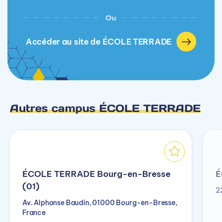
Ou
Accéder au site de ÉCOLE TERRADE
Autres campus ÉCOLE TERRADE
ÉCOLE TERRADE Bourg-en-Bresse
É
(01)
2
Av. Alphonse Baudin, 01000 Bourg-en-Bresse,
France