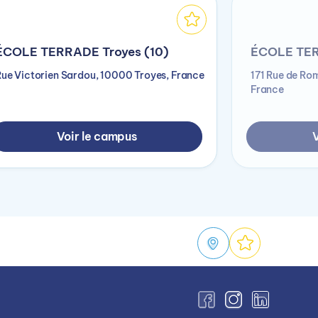
ÉCOLE TERRADE Troyes (10)
ÉCOLE TERR
Rue Victorien Sardou, 10000 Troyes, France
171 Rue de Ro
France
Voir le campus
V