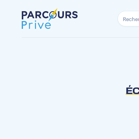
Reche
ÉC