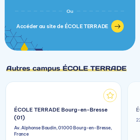
Ou
Accéder au site de ÉCOLE TERRADE
Autres campus ÉCOLE TERRADE
ÉCOLE TERRADE Bourg-en-Bresse
É
(01)
2
Av. Alphonse Baudin, 01000 Bourg-en-Bresse,
France