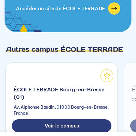
Accéder au site de ÉCOLE TERRADE
Autres campus ÉCOLE TERRADE
ÉCOLE TERRADE Bourg-en-Bresse
É
(01)
2
Av. Alphonse Baudin, 01000 Bourg-en-Bresse,
France
Voir le campus